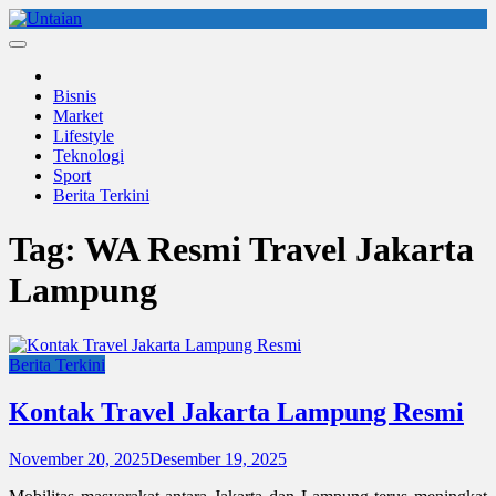
Skip
to
Untaian
untaian terkini
content
Bisnis
Market
Lifestyle
Teknologi
Sport
Berita Terkini
Tag:
WA Resmi Travel Jakarta
Lampung
Berita Terkini
Kontak Travel Jakarta Lampung Resmi
November 20, 2025
Desember 19, 2025