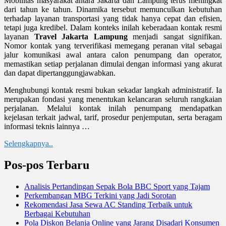
Mobilitas masyarakat antara Jakarta dan Lampung terus meningkat
dari tahun ke tahun. Dinamika tersebut memunculkan kebutuhan
terhadap layanan transportasi yang tidak hanya cepat dan efisien,
tetapi juga kredibel. Dalam konteks inilah keberadaan kontak resmi
layanan
Travel Jakarta Lampung
menjadi sangat signifikan.
Nomor kontak yang terverifikasi memegang peranan vital sebagai
jalur komunikasi awal antara calon penumpang dan operator,
memastikan setiap perjalanan dimulai dengan informasi yang akurat
dan dapat dipertanggungjawabkan.
Menghubungi kontak resmi bukan sekadar langkah administratif. Ia
merupakan fondasi yang menentukan kelancaran seluruh rangkaian
perjalanan. Melalui kontak inilah penumpang mendapatkan
kejelasan terkait jadwal, tarif, prosedur penjemputan, serta beragam
informasi teknis lainnya …
Selengkapnya..
Pos-pos Terbaru
Analisis Pertandingan Sepak Bola BBC Sport yang Tajam
Perkembangan MBG Terkini yang Jadi Sorotan
Rekomendasi Jasa Sewa AC Standing Terbaik untuk
Berbagai Kebutuhan
Pola Diskon Belanja Online yang Jarang Disadari Konsumen