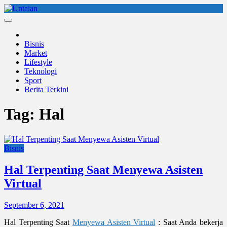
Skip
to
Untaian
untaian terkini
content
Bisnis
Market
Lifestyle
Teknologi
Sport
Berita Terkini
Tag:
Hal
Bisnis
Hal Terpenting Saat Menyewa Asisten
Virtual
September 6, 2021
Hal Terpenting Saat
Menyewa Asisten Virtual
: Saat Anda bekerja