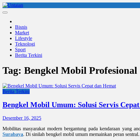
Skip
to
Untaian
untaian terkini
content
Bisnis
Market
Lifestyle
Teknologi
Sport
Berita Terkini
Tag:
Bengkel Mobil Profesional
Berita Terkini
Bengkel Mobil Umum: Solusi Servis Cepa
Desember 16, 2025
Mobilitas masyarakat modern bergantung pada kendaraan yang and
Surabaya
. Di sinilah bengkel mobil umum memainkan peran sentral.