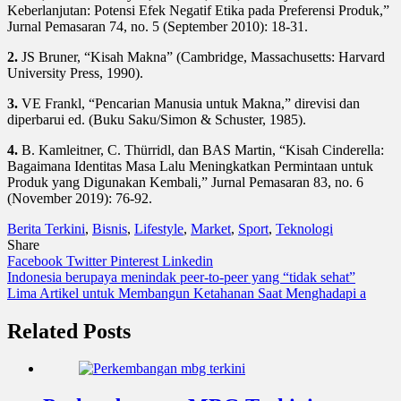
Keberlanjutan: Potensi Efek Negatif Etika pada Preferensi Produk,”
Jurnal Pemasaran 74, no. 5 (September 2010): 18-31.
2.
JS Bruner, “Kisah Makna” (Cambridge, Massachusetts: Harvard
University Press, 1990).
3.
VE Frankl, “Pencarian Manusia untuk Makna,” direvisi dan
diperbarui ed. (Buku Saku/Simon & Schuster, 1985).
4.
B. Kamleitner, C. Thürridl, dan BAS Martin, “Kisah Cinderella:
Bagaimana Identitas Masa Lalu Meningkatkan Permintaan untuk
Produk yang Digunakan Kembali,” Jurnal Pemasaran 83, no. 6
(November 2019): 76-92.
Berita Terkini
,
Bisnis
,
Lifestyle
,
Market
,
Sport
,
Teknologi
Share
Facebook
Twitter
Pinterest
Linkedin
Navigasi
Indonesia berupaya menindak peer-to-peer yang “tidak sehat”
Lima Artikel untuk Membangun Ketahanan Saat Menghadapi a
pos
Related Posts