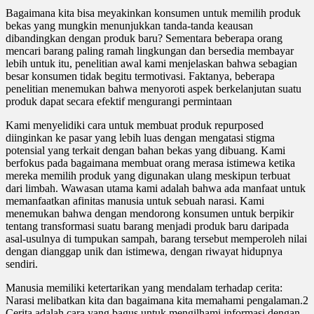
Bagaimana kita bisa meyakinkan konsumen untuk memilih produk
bekas yang mungkin menunjukkan tanda-tanda keausan
dibandingkan dengan produk baru? Sementara beberapa orang
mencari barang paling ramah lingkungan dan bersedia membayar
lebih untuk itu, penelitian awal kami menjelaskan bahwa sebagian
besar konsumen tidak begitu termotivasi. Faktanya, beberapa
penelitian menemukan bahwa menyoroti aspek berkelanjutan suatu
produk dapat secara efektif mengurangi permintaan
Kami menyelidiki cara untuk membuat produk repurposed
diinginkan ke pasar yang lebih luas dengan mengatasi stigma
potensial yang terkait dengan bahan bekas yang dibuang. Kami
berfokus pada bagaimana membuat orang merasa istimewa ketika
mereka memilih produk yang digunakan ulang meskipun terbuat
dari limbah. Wawasan utama kami adalah bahwa ada manfaat untuk
memanfaatkan afinitas manusia untuk sebuah narasi. Kami
menemukan bahwa dengan mendorong konsumen untuk berpikir
tentang transformasi suatu barang menjadi produk baru daripada
asal-usulnya di tumpukan sampah, barang tersebut memperoleh nilai
dengan dianggap unik dan istimewa, dengan riwayat hidupnya
sendiri.
Manusia memiliki ketertarikan yang mendalam terhadap cerita:
Narasi melibatkan kita dan bagaimana kita memahami pengalaman.2
Cerita adalah cara yang bagus untuk mengilhami informasi dengan