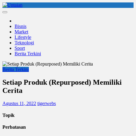
Skip
to
Untaian
untaian terkini
content
Bisnis
Market
Lifestyle
Teknologi
Sport
Berita Terkini
Berita Terkini
Setiap Produk (Repurposed) Memiliki
Cerita
Agustus 11, 2022
tigerwebs
Topik
Perbatasan