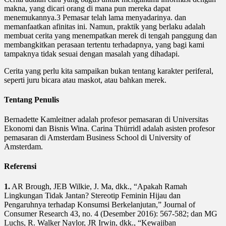
makna, yang dicari orang di mana pun mereka dapat
menemukannya.3 Pemasar telah lama menyadarinya. dan
memanfaatkan afinitas ini. Namun, praktik yang berlaku adalah
membuat cerita yang menempatkan merek di tengah panggung dan
membangkitkan perasaan tertentu terhadapnya, yang bagi kami
tampaknya tidak sesuai dengan masalah yang dihadapi.
Cerita yang perlu kita sampaikan bukan tentang karakter periferal,
seperti juru bicara atau maskot, atau bahkan merek.
Tentang Penulis
Bernadette Kamleitner adalah profesor pemasaran di Universitas
Ekonomi dan Bisnis Wina. Carina Thürridl adalah asisten profesor
pemasaran di Amsterdam Business School di University of
Amsterdam.
Referensi
1.
AR Brough, JEB Wilkie, J. Ma, dkk., “Apakah Ramah
Lingkungan Tidak Jantan? Stereotip Feminin Hijau dan
Pengaruhnya terhadap Konsumsi Berkelanjutan,” Journal of
Consumer Research 43, no. 4 (Desember 2016): 567-582; dan MG
Luchs, R. Walker Naylor, JR Irwin, dkk., “Kewajiban